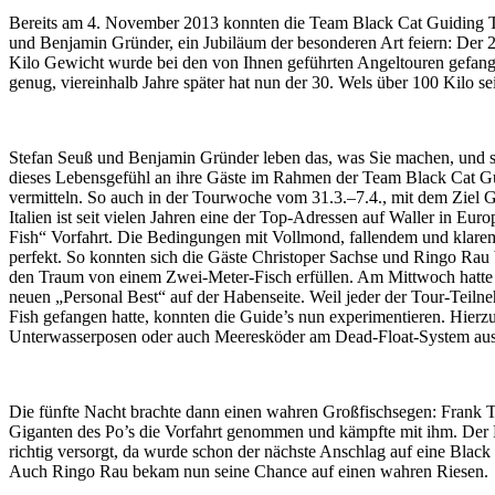
Bereits am 4. November 2013 konnten die Team Black Cat Guiding T
und Benjamin Gründer, ein Jubiläum der besonderen Art feiern: Der 2
Kilo Gewicht wurde bei den von Ihnen geführten Angeltouren gefang
genug, viereinhalb Jahre später hat nun der 30. Wels über 100 Kilo s
Stefan Seuß und Benjamin Gründer leben das, was Sie machen, und s
dieses Lebensgefühl an ihre Gäste im Rahmen der Team Black Cat G
vermitteln. So auch in der Tourwoche vom 31.3.–7.4., mit dem Ziel 
Italien ist seit vielen Jahren eine der Top-Adressen auf Waller in Eur
Fish“ Vorfahrt. Die Bedingungen mit Vollmond, fallendem und klar
perfekt. So konnten sich die Gäste Christoper Sachse und Ringo Rau b
den Traum von einem Zwei-Meter-Fisch erfüllen. Am Mittwoch hatte 
neuen „Personal Best“ auf der Habenseite. Weil jeder der Tour-Teilne
Fish gefangen hatte, konnten die Guide’s nun experimentieren. Hierz
Unterwasserposen oder auch Meeresköder am Dead-Float-System ausp
Die fünfte Nacht brachte dann einen wahren Großfischsegen: Frank T
Giganten des Po’s die Vorfahrt genommen und kämpfte mit ihm. Der 
richtig versorgt, da wurde schon der nächste Anschlag auf eine Black
Auch Ringo Rau bekam nun seine Chance auf einen wahren Riesen.