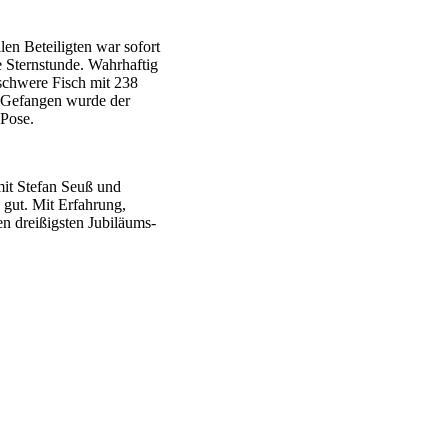
en Beteiligten war sofort
e Sternstunde. Wahrhaftig
 schwere Fisch mit 238
t. Gefangen wurde der
Pose.
mit Stefan Seuß und
 gut. Mit Erfahrung,
n dreißigsten Jubiläums-