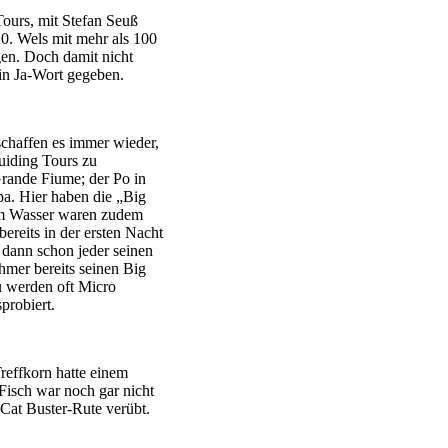
ours, mit Stefan Seuß
0. Wels mit mehr als 100
en. Doch damit nicht
ein Ja-Wort gegeben.
chaffen es immer wieder,
uiding Tours zu
Grande Fiume; der Po in
opa. Hier haben die „Big
em Wasser waren zudem
ereits in der ersten Nacht
dann schon jeder seinen
hmer bereits seinen Big
u werden oft Micro
robiert.
reffkorn hatte einem
Fisch war noch gar nicht
 Cat Buster-Rute verübt.