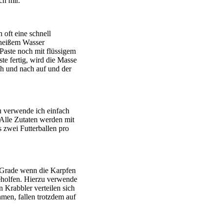
ch mir.
 oft eine schnell
n heißem Wasser
Paste noch mit flüssigem
aste fertig, wird die Masse
h und nach auf und der
zu verwende ich einfach
 Alle Zutaten werden mit
s zwei Futterballen pro
 Grade wenn die Karpfen
holfen. Hierzu verwende
 Krabbler verteilen sich
en, fallen trotzdem auf