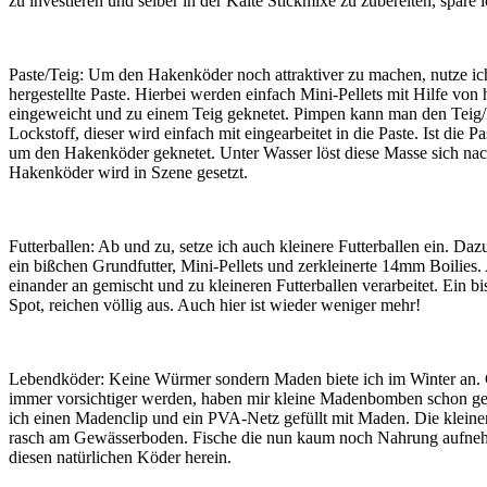
zu investieren und selber in der Kälte Stickmixe zu zubereiten, spare i
Paste/Teig: Um den Hakenköder noch attraktiver zu machen, nutze ich
hergestellte Paste. Hierbei werden einfach Mini-Pellets mit Hilfe vo
eingeweicht und zu einem Teig geknetet. Pimpen kann man den Teig/
Lockstoff, dieser wird einfach mit eingearbeitet in die Paste. Ist die P
um den Hakenköder geknetet. Unter Wasser löst diese Masse sich nac
Hakenköder wird in Szene gesetzt.
Futterballen: Ab und zu, setze ich auch kleinere Futterballen ein. Da
ein bißchen Grundfutter, Mini-Pellets und zerkleinerte 14mm Boilies.
einander an gemischt und zu kleineren Futterballen verarbeitet. Ein bi
Spot, reichen völlig aus. Auch hier ist wieder weniger mehr!
Lebendköder: Keine Würmer sondern Maden biete ich im Winter an.
immer vorsichtiger werden, haben mir kleine Madenbomben schon ge
ich einen Madenclip und ein PVA-Netz gefüllt mit Maden. Die kleinen
rasch am Gewässerboden. Fische die nun kaum noch Nahrung aufnehm
diesen natürlichen Köder herein.