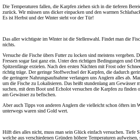
Die Temperaturen fallen, die Karpfen ziehen sich in die tieferen Ber
zurück. Wir müssen uns dicker einpacken und den warmen Schlafsa
Es ist Herbst und der Winter steht vor der Tür!
Das aller wichtigste im Winter ist die Stellenwahl. Findet man die Fis
nichts.
Versuche die Fische übers Futter zu locken sind meistens vergeben. D
Fressen sogar fast ganz ein. Unter den richtigen Bedingungen und Ort
Spitzenfänge erzielen. Nach den ersten Nächten mit Frost oder Schne
richtig träge. Der geringe Stoffwechsel der Karpfen, die dadurch gerin
die geringere Nahrungsaufnahme verlangen uns Anglern alles ab. Man 
um die Fische zu Lokalisieren. Das heißt stundenlang am Gewässer mi
suchen, mit dem Boot und Echolot versuchen die Karpfen zu finden o
am Gewässer zu befischen.
Aber auch Tipps von anderen Anglern die vielleicht schon öfters im
unterwegs waren sind Gold wert.
Hilft dies alles nicht, muss man sein Glück einfach versuchen. Tiefe St
welche aus verschiedenen Gründen höhere Temperaturen aufweisen, si