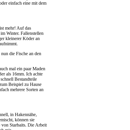
oder einfach eine mit dem
ist mehr! Auf das
 im Winter. Fallenstellen
er kleinerer Köder an
 aufnimmt.
n nun die Fische an den
r auch mal ein paar Maden
ßer als 16mm. Ich achte
 schnell Bestandteile
 zum Beispiel zu Hause
infach mehrere Sorten an
hnell, in Hakennähe,
emischt, können sie
 von Starbaits. Die Arbeit