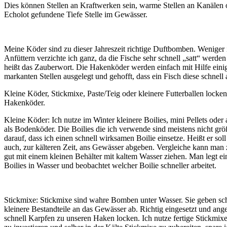
Dies können Stellen an Kraftwerken sein, warme Stellen an Kanälen 
Echolot gefundene Tiefe Stelle im Gewässer.
Meine Köder sind zu dieser Jahreszeit richtige Duftbomben. Weniger 
Anfüttern verzichte ich ganz, da die Fische sehr schnell „satt“ werden
heißt das Zauberwort. Die Hakenköder werden einfach mit Hilfe einig
markanten Stellen ausgelegt und gehofft, dass ein Fisch diese schnell
Kleine Köder, Stickmixe, Paste/Teig oder kleinere Futterballen locke
Hakenköder.
Kleine Köder: Ich nutze im Winter kleinere Boilies, mini Pellets ode
als Bodenköder. Die Boilies die ich verwende sind meistens nicht grö
darauf, dass ich einen schnell wirksamen Boilie einsetze. Heißt er soll
auch, zur kälteren Zeit, ans Gewässer abgeben. Vergleiche kann man
gut mit einem kleinen Behälter mit kaltem Wasser ziehen. Man legt e
Boilies in Wasser und beobachtet welcher Boilie schneller arbeitet.
Stickmixe: Stickmixe sind wahre Bomben unter Wasser. Sie geben sc
kleinere Bestandteile an das Gewässer ab. Richtig eingesetzt und ang
schnell Karpfen zu unseren Haken locken. Ich nutze fertige Stickmixe