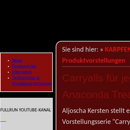
Sie sind hier:
»
KARPFE
Produktvorstellungen
News
Fachberichte
Interviews
Carryalls für j
Testberichte &
Produktvorstellungen
Anaconda Tre
Aljoscha Kersten stellt e
FULLRUN YOUTUBE-KANAL
Vorstellungsserie "Carr