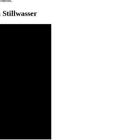
estens.“
 Stillwasser