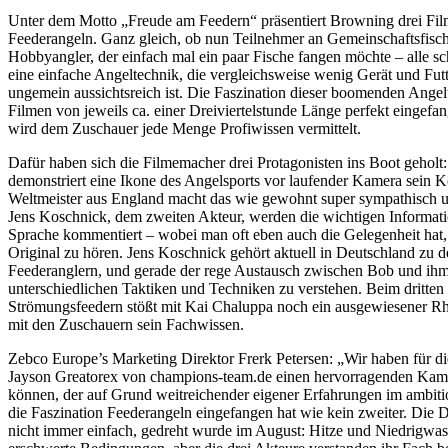
Unter dem Motto „Freude am Feedern“ präsentiert Browning drei Fi
Feederangeln. Ganz gleich, ob nun Teilnehmer an Gemeinschaftsfisch
Hobbyangler, der einfach mal ein paar Fische fangen möchte – alle sc
eine einfache Angeltechnik, die vergleichsweise wenig Gerät und Futt
ungemein aussichtsreich ist. Die Faszination dieser boomenden Angel
Filmen von jeweils ca. einer Dreiviertelstunde Länge perfekt eingef
wird dem Zuschauer jede Menge Profiwissen vermittelt.
Dafür haben sich die Filmemacher drei Protagonisten ins Boot gehol
demonstriert eine Ikone des Angelsports vor laufender Kamera sein 
Weltmeister aus England macht das wie gewohnt super sympathisch 
Jens Koschnick, dem zweiten Akteur, werden die wichtigen Informati
Sprache kommentiert – wobei man oft eben auch die Gelegenheit hat,
Original zu hören. Jens Koschnick gehört aktuell in Deutschland zu d
Feederanglern, und gerade der rege Austausch zwischen Bob und ihm 
unterschiedlichen Taktiken und Techniken zu verstehen. Beim dritte
Strömungsfeedern stößt mit Kai Chaluppa noch ein ausgewiesener Rhe
mit den Zuschauern sein Fachwissen.
Zebco Europe’s Marketing Direktor Frerk Petersen: „Wir haben für di
Jayson Greatorex von champions-team.de einen hervorragenden Ka
können, der auf Grund weitreichender eigener Erfahrungen im ambitio
die Faszination Feederangeln eingefangen hat wie kein zweiter. Die 
nicht immer einfach, gedreht wurde im August: Hitze und Niedrigwas