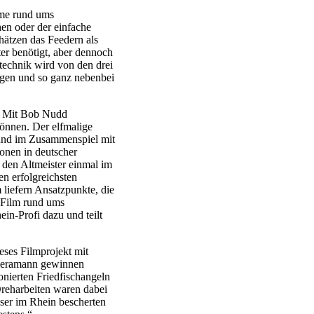
lme rund ums
en oder der einfache
hätzen das Feedern als
er benötigt, aber dennoch
technik wird von den drei
angen und so ganz nebenbei
t: Mit Bob Nudd
Können. Der elfmalige
und im Zusammenspiel mit
onen in deutscher
 den Altmeister einmal im
en erfolgreichsten
liefern Ansatzpunkte, die
n Film rund ums
in-Profi dazu und teilt
eses Filmprojekt mit
meramann gewinnen
nierten Friedfischangeln
Dreharbeiten waren dabei
ser im Rhein bescherten