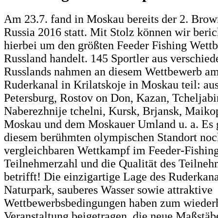
Am 23.7. fand in Moskau bereits der 2. Bro
Russia 2016 statt. Mit Stolz können wir beric
hierbei um den größten Feeder Fishing Wett
Russland handelt. 145 Sportler aus verschie
Russlands nahmen an diesem Wettbewerb a
Ruderkanal in Krilatskoje in Moskau teil: au
Petersburg, Rostov on Don, Kazan, Tcheljabi
Naberezhnije tchelni, Kursk, Brjansk, Maikop
Moskau und dem Moskauer Umland u. a. Es g
diesem berühmten olympischen Standort noc
vergleichbaren Wettkampf im Feeder-Fishing
Teilnehmerzahl und die Qualität des Teilneh
betrifft! Die einzigartige Lage des Ruderkan
Naturpark, sauberes Wasser sowie attraktive
Wettbewerbsbedingungen haben zum wiederh
Veranstaltung beigetragen, die neue Maßstäbe